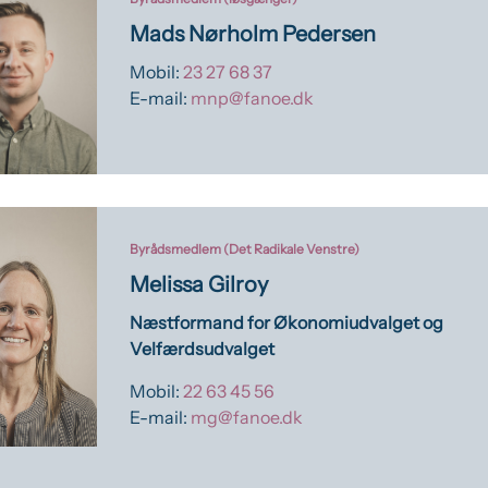
Mads Nørholm Pedersen
Mobil:
23 27 68 37
E-mail:
mnp@fanoe.dk
Byrådsmedlem (Det Radikale Venstre)
Melissa Gilroy
Næstformand for Økonomiudvalget og
Velfærdsudvalget
Mobil:
22 63 45 56
E-mail:
mg@fanoe.dk