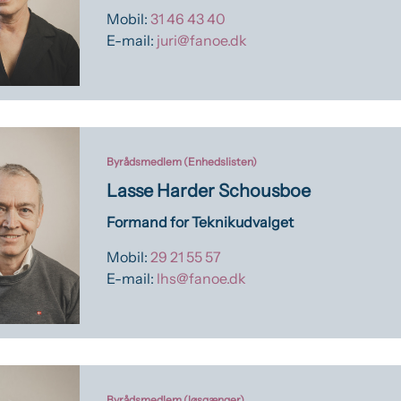
Mobil:
31 46 43 40
E-mail:
juri@fanoe.dk
Byrådsmedlem (Enhedslisten)
Lasse Harder Schousboe
Formand for Teknikudvalget
Mobil:
29 21 55 57
E-mail:
lhs@fanoe.dk
Byrådsmedlem (løsgænger)