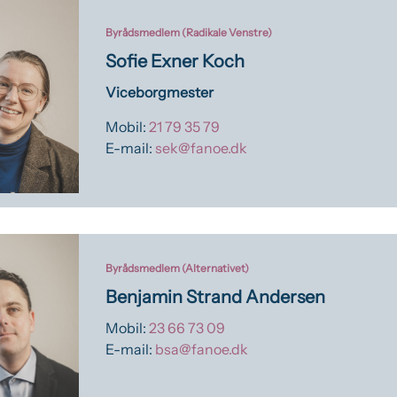
Byrådsmedlem (Radikale Venstre)
Sofie Exner Koch
Viceborgmester
Mobil:
21 79 35 79
E-mail:
sek@fanoe.dk
Byrådsmedlem (Alternativet)
Benjamin Strand Andersen
Mobil:
23 66 73 09
E-mail:
bsa@fanoe.dk