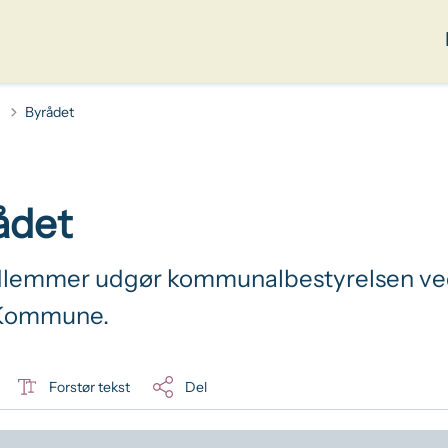
Byrådet
ådet
dlemmer udgør kommunalbestyrelsen v
Kommune.
Forstør tekst
Del