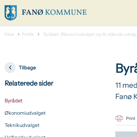
Tilbage til
Fanø
Politik
Byrådet, Økonomiudvalget og de stående udvalg
Byr
Tilbage
Relaterede sider
11 me
Fanø 
Byrådet
Økonomiudvalget
Print
Teknikudvalget