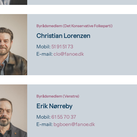
Byrådsmedlem (Det Konservative Folkeparti)
Christian Lorenzen
Mobil:
51 91 51 73
E-mail:
clo@fanoe.dk
Byrådsmedlem (Venstre)
Erik Nørreby
Mobil:
61 55 70 37
E-mail:
bgboen@fanoe.dk