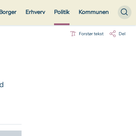
Borger
Erhverv
Politik
Kommunen
Forstør tekst
Del
ed