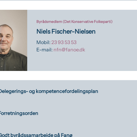
Byrådsmedlem (Det Konservative Folkeparti)
Niels Fischer-Nielsen
Mobil:
23 93 53 53
E-mail:
nfn@fanoe.dk
Delegerings- og kompetencefordelingsplan
Forretningsorden
Godt byrådssamarbejde på Fanø