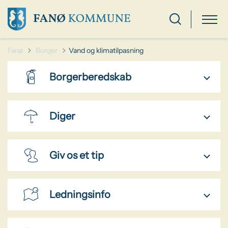
Tilbage til
Fanø
Borger
Vand og klimatilpasning
Borgerberedskab
Diger
Giv os et tip
Ledningsinfo