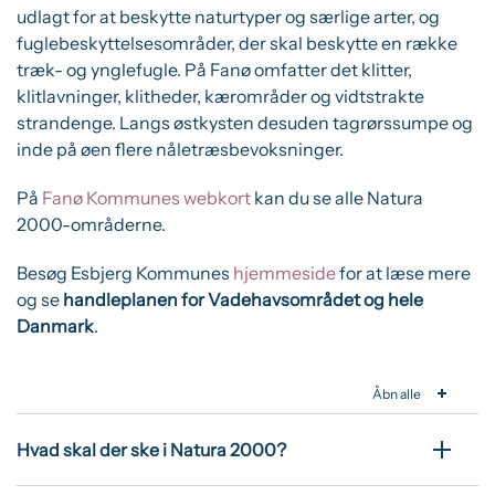
udlagt for at beskytte naturtyper og særlige arter, og
fuglebeskyttelsesområder, der skal beskytte en række
træk- og ynglefugle. På Fanø omfatter det klitter,
klitlavninger, klitheder, kærområder og vidtstrakte
strandenge. Langs østkysten desuden tagrørssumpe og
inde på øen flere nåletræsbevoksninger.
På
Fanø Kommunes webkort
kan du se alle Natura
2000-områderne.
Besøg Esbjerg Kommunes
hjemmeside
for at læse mere
og se
handleplanen for Vadehavsområdet og hele
Danmark
.
Åbn alle
Hvad skal der ske i Natura 2000?