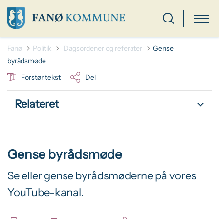
Tilbage til
Fanø
Politik
Dagsordener og referater
Gense
byrådsmøde
Forstør tekst
Del
Relateret
Gense byrådsmøde
Se eller gense byrådsmøderne på vores
YouTube-kanal.