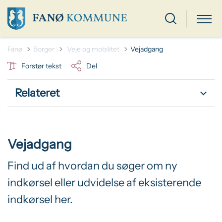
Tilbage til
Fanø
Borger
Veje og mobilitet
Vejadgang
Forstør tekst
Del
Relateret
Vejadgang
Find ud af hvordan du søger om ny
indkørsel eller udvidelse af eksisterende
indkørsel her.