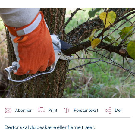
Abonner
Print
Forstør tekst
Del
Derfor skal du beskære eller fjerne træer: