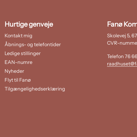
Hurtige genveje
Fanø Ko
Kontakt mig
Skolevej 5, 
CVR-nummer
Åbnings- og telefontider
Ledige stillinger
Telefon 76 6
EAN-numre
raadhuset@f
Nyheder
Flyt til Fanø
Tilgængelighedserklæring